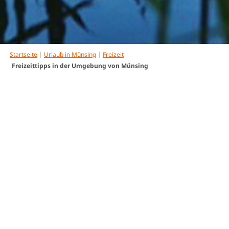
Startseite
Urlaub in Münsing
Freizeit
Freizeittipps in der Umgebung von Münsing
Freizeittipps in der
Umgebung von Münsing
Die Gegend rund um Münsing und den Starnberger
See lädt zum Wandern, Walken, Radln oder Rodeln ein.
Ob Action beim Surfen oder Romantik bei einem
unvergesslichen Sonnenuntergang. Jeder ist versorgt!
Wandern und Radfahren
- In Ihrer Unterkunft oder in
den Geschäften Münsings liegt eine Freizeitkarte auf.
Diese Karte beinhaltet die Ortspläne der einzelnen
Weiler im Gemeindegebiet, Sehenswürdigkeiten sowie