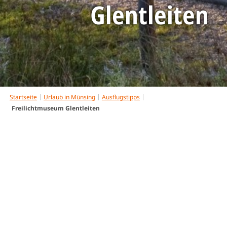
Glentleiten
Startseite
Urlaub in Münsing
Ausflugstipps
Freilichtmuseum Glentleiten
Freilichtmuseum
Glentleiten
In der malerisch gelegenen Voralpenlandschaft am
Fuße des Heimgartens auf über 25 ha Fläche befindet
sich die Glentleiten.